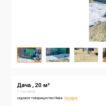
Item
1
of
8
Item
1
of
8
Дача
, 20 м²
1 год назад
садовое товарищество Нива
На карте