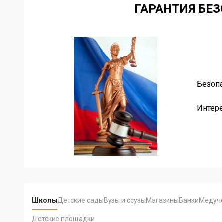
ГАРАНТИЯ БЕ
Безопа
ахована.
Интер
Item
2
of
2
Школы
Детские сады
Вузы и ссузы
Магазины
Банки
Медуч
Детские площадки