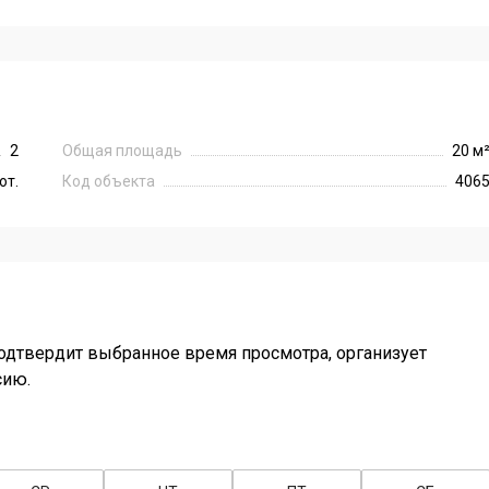
2
Общая площадь
20 м
от.
Код объекта
406
одтвердит выбранное время просмотра, организует
сию.