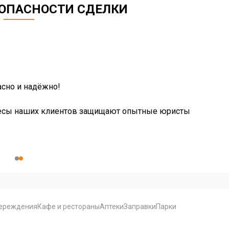
ЗОПАСНОСТИ СДЕЛКИ
сно и надёжно!
есы наших клиентов защищают опытные юристы
ереждения
Кафе и рестораны
Аптеки
Заправки
Парки