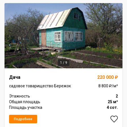
1 / 9
Item
Дача
220 000 ₽
1
of
садовое товарищество Бережок
8 800 ₽/м²
9
Этажность
2
Общая площадь
25 м²
Площадь участка
4 сот.
Подробнее