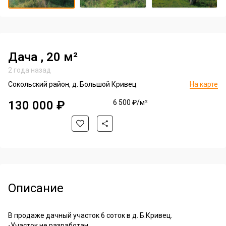
of
Item
4
1
of
4
Дача
, 20 м²
2 года назад
Сокольский район, д. Большой Кривец
На карте
130 000 ₽
6 500 ₽/м²
Описание
В продаже дачный участок 6 соток в д. Б.Кривец.
-Участок не разработан.