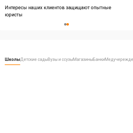
Ю
Интересы наших клиентов защищают опытные
к
юристы
Item
2
of
2
Школы
Детские сады
Вузы и ссузы
Магазины
Банки
Медучережде