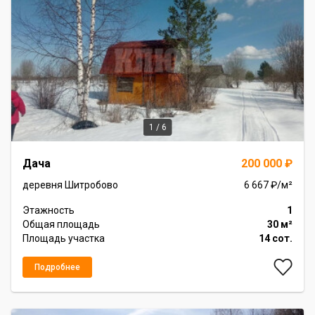
1 / 6
Item
Дача
200 000 ₽
1
of
деревня Шитробово
6 667 ₽/м²
6
Этажность
1
Общая площадь
30 м²
Площадь участка
14 сот.
Подробнее