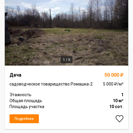
1 / 6
Item
Дача
50 000 ₽
1
of
садоводческое товарищество Ромашка-2
5 000 ₽/м²
6
Этажность
1
Общая площадь
10 м²
Площадь участка
10 сот.
Подробнее