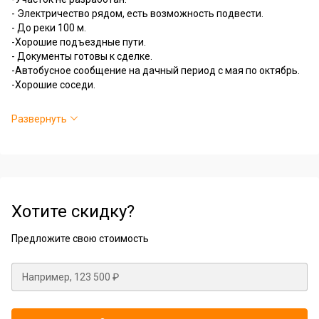
- Электричество рядом, есть возможность подвести.
- До реки 100 м.
-Хорошие подъездные пути.
- Документы готовы к сделке.
-Автобусное сообщение на дачный период с мая по октябрь.
-Хорошие соседи.
Обеспечим помощь в сборе необходимых документов для
Развернуть
сделки.
Мы гарантируем полное юридическое сопровождение, что
обеспечивает вашу защиту и спокойствие.
Звоните, получите больше информации об объекте.
Хотите скидку?
Предложите свою стоимость