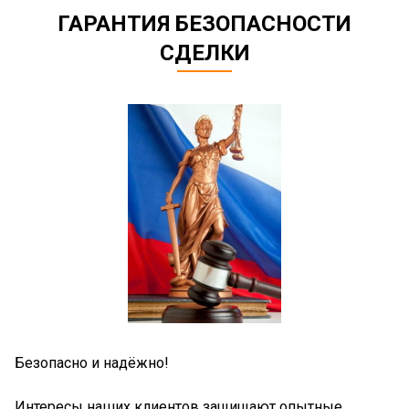
ГАРАНТИЯ БЕЗОПАСНОСТИ
СДЕЛКИ
Безопасно 
сно и надёжно!
Юридическа
сы наших клиентов защищают опытные