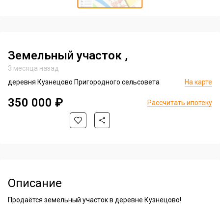
of
Item
1
1
of
1
Земельный участок
,
3 месяца назад
деревня Кузнецово Пригородного сельсовета
На карте
350 000 ₽
Рассчитать ипотеку
Описание
Продаётся земельный участок в деревне Кузнецово!