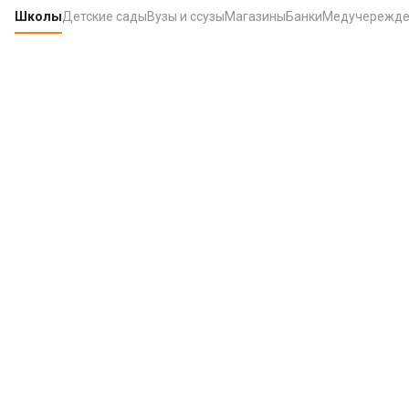
Школы
Детские сады
Вузы и ссузы
Магазины
Банки
Медучережде