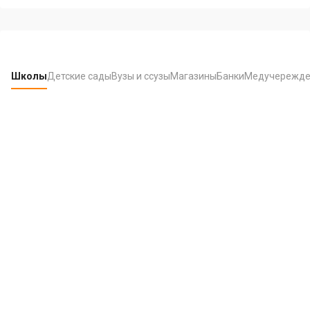
Школы
Детские сады
Вузы и ссузы
Магазины
Банки
Медучережде