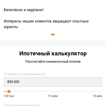
Б
Безопасно и надёжно!
Ю
Интересы наших клиентов защищают опытные
к
юристы
Item
2
of
2
Ипотечный калькулятор
Рассчитайте ежемесячный платеж
Стоимость недвижимости
100 тыс
7.5 млн
15 млн
Первоначальный взнос