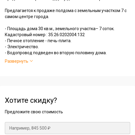
Предлагается к продаже полдома с земельным участком 7 с
самом центре города.
- Площадь дома 30 кв.м., земельного участка– 7 соток.
Кадастровый номер : 35:26:0202004:132
- Печное отопление - печь-плита.
- Электричество.
- Водопровод подведен во вторую половину дома.
- Ухоженный участок.
Развернуть
- Есть хозпостройки.
- Пруд для полива.
- Отличный подъезд.
Отличный вариант под дачу для сезонного проживания.
Самый центр города! Улица газифицирована.
Хотите скидку?
Работаем со всеми видами сертификатов и поможем в
Предложите свою стоимость
одобрении ипотеки!
Обеспечим помощь в сборе необходимых документов для
сделки.
Мы гарантируем полное юридическое сопровождение, что