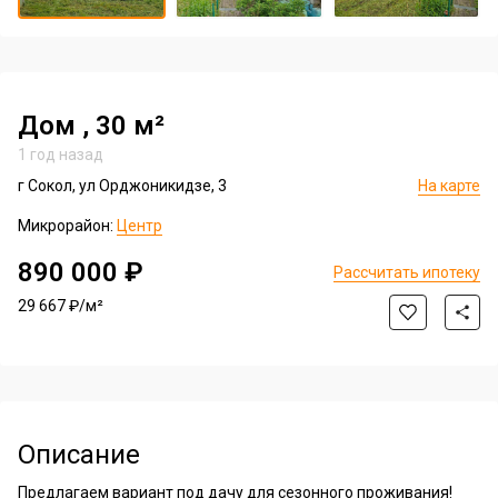
of
Item
18
1
of
18
Дом
, 30 м²
1 год назад
г Сокол, ул Орджоникидзе, 3
На карте
Микрорайон:
Центр
890 000 ₽
Рассчитать ипотеку
29 667 ₽/м²
Описание
Предлагаем вариант под дачу для сезонного проживания!