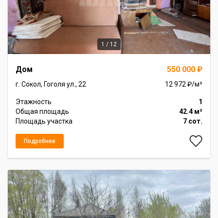
1 / 12
Item
Дом
550 000 ₽
1
of
г. Сокол, Гоголя ул., 22
12 972 ₽/м²
12
Этажность
1
Общая площадь
42.4 м²
Площадь участка
7 сот.
Подробнее