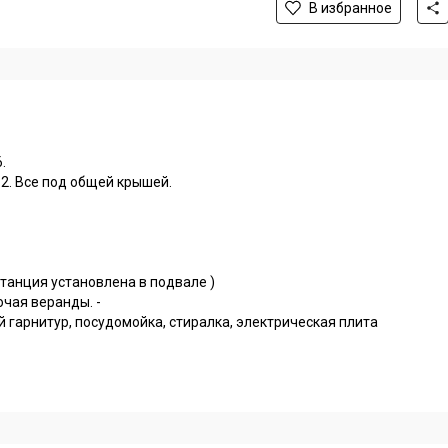
В избранное
.
а 2. Все под общей крышей.
станция установлена в подвале )
ючая веранды. -
й гарнитур, посудомойка, стиралка, электрическая плита
ны..
ольца для фильтра, соединены, промазаны. - Труба от дома в
танцией.