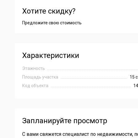
Хотите скидку?
Работаем со всеми видами сертификатов и поможем в 
Обеспечим помощь в сборе необходимых документов дл
Мы гарантируем полное юридическое сопровождение, ч
Предложите свою стоимость
Звоните все расскажем и покажем!
Характеристики
Этажность
Площадь участка
15 с
Код объекта
1
Запланируйте просмотр
С вами свяжется специалист по недвижимости, п