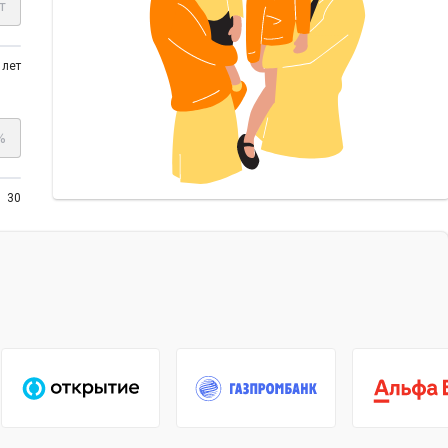
т
 лет
%
30