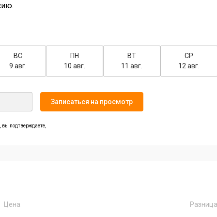
сию.
ВС
ПН
ВТ
СР
9 авг.
10 авг.
11 авг.
12 авг.
Записаться на просмотр
 вы подтверждаете,
Цена
Разниц