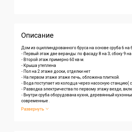
Описание
Дом из оциллиндрованного бруса на основе сруба 6 на 6
- Первый этаж две веранды: по фасаду 8 на 3; сбоку 9 н
- Второй этаж примерно 60 кв м.
- Крыша утеплена
- Пол на 2 этаже доски, отделки нет
- На первом этаже этаже печь, обложена плиткой.
- Вода поступает из колодца через насосную станцию( 
- Разводка электричества по первому этажу везде, вкл
- Внутри сруба оборудована кухня, деревянный кухонны
современные .
- Отделка помещения дачная, стиль «прованс».
Развернуть
- Баня на участке свет и вода , разводка и отделка сдела
- Для септика закопаны 3 кольца с бетонным дном и 2 к
септик заведена.
- Баня действующая , вода в баню подается насосной с