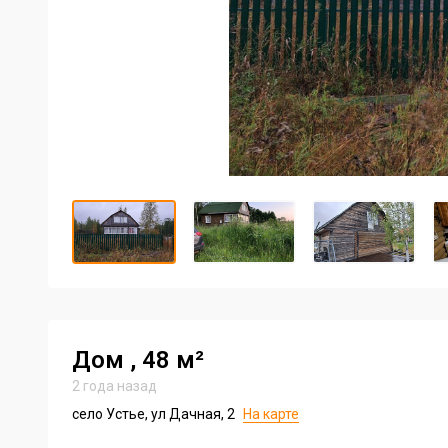
Item
1
of
13
Item
1
of
13
Дом
, 48 м²
2 года назад
село Устье, ул Дачная, 2
На карте