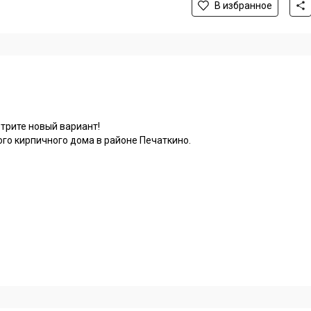
В избранное
трите новый вариант!
ого кирпичного дома в районе Печаткино.
 с полным юридическим сопровождением, использованием средств
ки (заявка в офисе), субсидии многодетным семьям