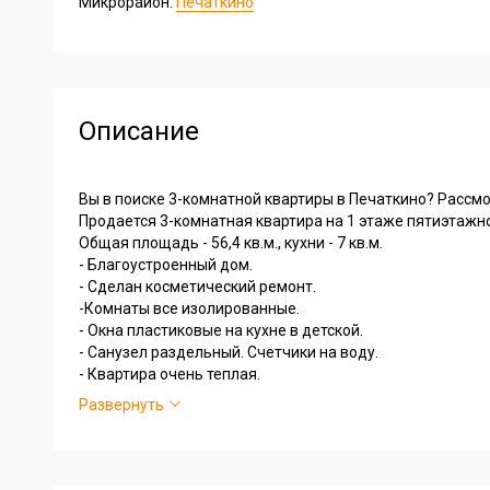
Микрорайон:
Печаткино
Описание
Вы в поиске 3-комнатной квартиры в Печаткино? Рассмо
Продается 3-комнатная квартира на 1 этаже пятиэтажн
Общая площадь - 56,4 кв.м., кухни - 7 кв.м.
- Благоустроенный дом.
- Сделан косметический ремонт.
-Комнаты все изолированные.
- Окна пластиковые на кухне в детской.
- Санузел раздельный. Счетчики на воду.
- Квартира очень теплая.
- Есть лоджия, застеклена пластиковыми окнами.
Развернуть
- Квартира не угловая, очень теплая.
Наше агентство поможет Вам приобрести эту квартиру
материнского капитала, земельного сертификата, ипоте