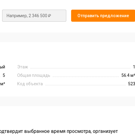
пности.
Отправить предложение
ый
Этаж
5
Общая площадь
56.4 м
 м²
Код объекта
52
одтвердит выбранное время просмотра, организует