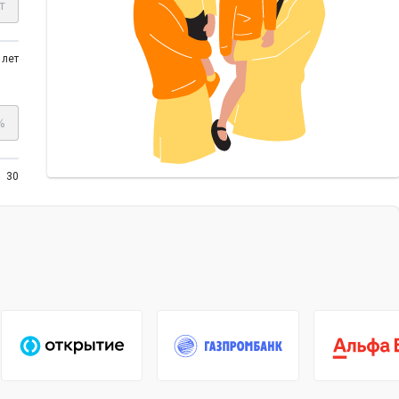
т
 лет
%
30