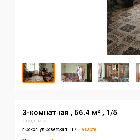
Item
1
of
13
Item
1
of
13
3-комнатная
, 56.4 м²
, 1/5
1 год назад
г Сокол, ул Советская, 117
На карте