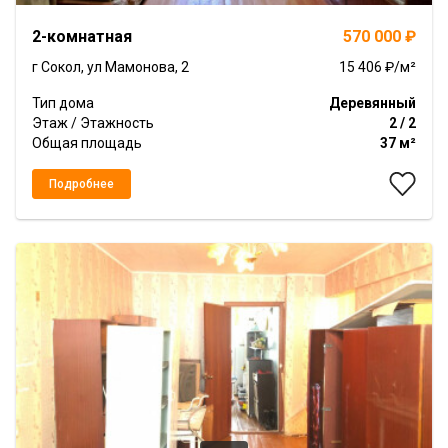
Item
2-комнатная
570 000 ₽
1
of
г Сокол, ул Мамонова, 2
15 406 ₽/м²
10
Тип дома
Деревянный
Этаж / Этажность
2 / 2
Общая площадь
37 м²
Подробнее