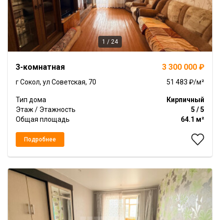
1 / 24
Item
3-комнатная
3 300 000 ₽
1
of
г Сокол, ул Советская, 70
51 483 ₽/м²
24
Тип дома
Кирпичный
Этаж / Этажность
5 / 5
Общая площадь
64.1 м²
Подробнее