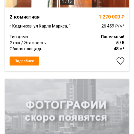
1 / 15
Item
2-комнатная
1 270 000 ₽
1
of
г Кадников, ул Карла Маркса, 1
26 459 ₽/м²
15
Тип дома
Панельный
Этаж / Этажность
5 / 5
Общая площадь
48 м²
Подробнее