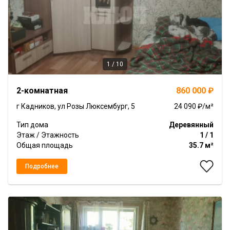
1 / 10
Item
2-комнатная
860 000 ₽
1
of
г Кадников, ул Розы Люксембург, 5
24 090 ₽/м²
10
Тип дома
Деревянный
Этаж / Этажность
1 / 1
Общая площадь
35.7 м²
Подробнее