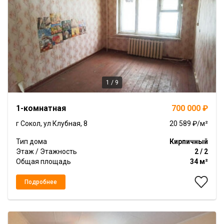
1 / 9
Item
1-комнатная
700 000 ₽
1
of
г Сокол, ул Клубная, 8
20 589 ₽/м²
9
Тип дома
Кирпичный
Этаж / Этажность
2 / 2
Общая площадь
34 м²
Подробнее