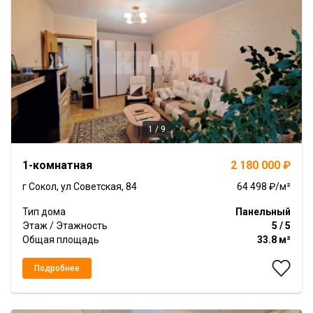
1 / 9
Item
1-комнатная
2 180 000 ₽
1
of
г Сокол, ул Советская, 84
64 498 ₽/м²
9
Тип дома
Панельный
Этаж / Этажность
5 / 5
Общая площадь
33.8 м²
Подробнее