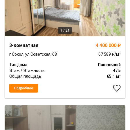
1 / 21
Item
3-комнатная
4 400 000 ₽
1
of
г Сокол, ул Советская, 68
67 589 ₽/м²
21
Тип дома
Панельный
Этаж / Этажность
4 / 5
Общая площадь
65.1 м²
Подробнее