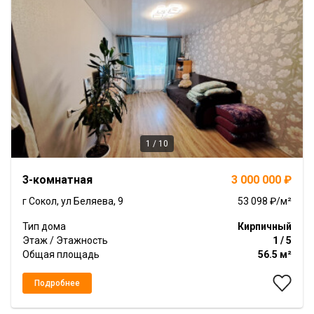
1 / 10
Item
3-комнатная
3 000 000 ₽
1
of
г Сокол, ул Беляева, 9
53 098 ₽/м²
10
Тип дома
Кирпичный
Этаж / Этажность
1 / 5
Общая площадь
56.5 м²
Подробнее