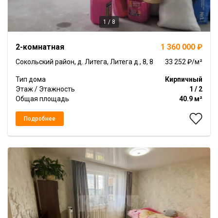
1 / 8
Item
2-комнатная
1 360 000 ₽
1
of
Сокольский район, д. Литега, Литега д., 8, 8
33 252 ₽/м²
8
Тип дома
Кирпичный
Этаж / Этажность
1 / 2
Общая площадь
40.9 м²
Подробнее