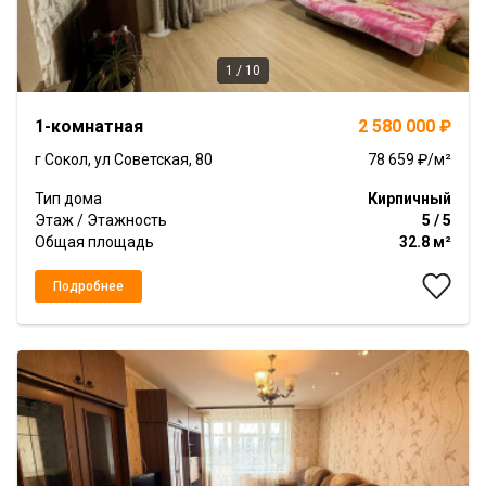
1 / 10
Item
1-комнатная
2 580 000 ₽
1
of
г Сокол, ул Советская, 80
78 659 ₽/м²
10
Тип дома
Кирпичный
Этаж / Этажность
5 / 5
Общая площадь
32.8 м²
Подробнее